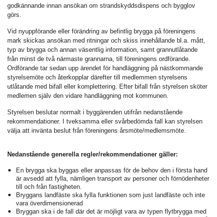
godkännande innan ansökan om strandskyddsdispens och bygglov
görs.
Vid nyuppförande eller förändring av befintlig brygga på föreningens
mark skickas ansökan med ritningar och skiss innehållande bl.a. mått,
typ av brygga och annan väsentlig information, samt grannutlåtande
från minst de två närmaste grannarna, till föreningens ordförande.
Ordförande tar sedan upp ärendet för handläggning på nästkommande
styrelsemöte och återkopplar därefter till medlemmen styrelsens
utlåtande med bifall eller komplettering. Efter bifall från styrelsen sköter
medlemen själv den vidare handläggning mot kommunen.
Styrelsen beslutar normalt i byggärenden utifrån nedanstående
rekommendationer. I tveksamma eller svårbedömda fall kan styrelsen
välja att invänta beslut från föreningens årsmöte/medlemsmöte.
Nedanstående generella regler/rekommendationer gäller:
En brygga ska byggas eller anpassas för de behov den i första hand
är avsedd att fylla, nämligen transport av personer och förnödenheter
till och från fastigheten.
Bryggans landfäste ska fylla funktionen som just landfäste och inte
vara överdimensionerad
Bryggan ska i de fall där det är möjligt vara av typen flytbrygga med