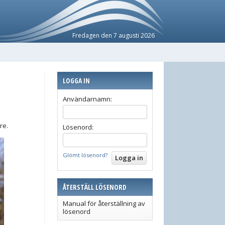
Fredagen den 7 augusti 2026
LOGGA IN
Användarnamn:
re.
Lösenord:
Glömt lösenord?
ÅTERSTÄLL LÖSENORD
Manual för återställning av
lösenord