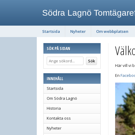
Södra Lagnö Tomtägare
Startsida
Nyheter
Om webbplatsen
Välk
SÖK PÅ SIDAN
Här vill vi
En
Facebo
INNEHÅLL
Startsida
Om Södra Lagnö
Historia
Kontakta oss
Nyheter